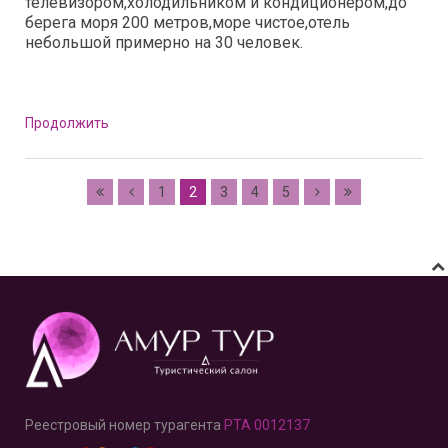
телевизором,холодильником и кондиционером,до
берега моря 200 метров,море чистое,отель
небольшой примерно на 30 человек.
Продолжить
1
2
3
4
5
Реестровый номер турагента
РТА 0012137