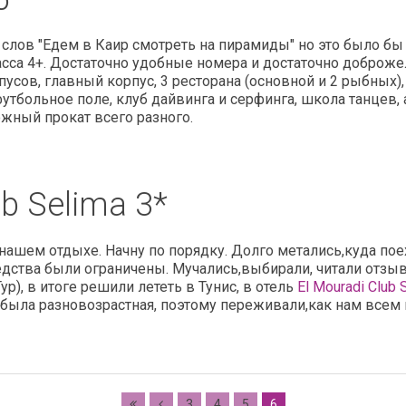
слов "Едем в Каир смотреть на пирамиды" но это было бы н
класса 4+. Достаточно удобные номера и достаточно добро
пусов, главный корпус, 3 ресторана (основной и 2 рыбных), 
утбольное поле, клуб дайвинга и серфинга, школа танцев, 
жный прокат всего разного.
ub Selima 3*
 нашем отдыхе. Начну по порядку. Долго метались,куда поех
редства были ограничены. Мучались,выбирали, читали отз
), в итоге решили лететь в Тунис, в отель
El Mouradi Club 
ия была разновозрастная, поэтому переживали,как нам всем
3
4
5
6