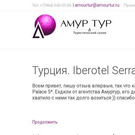
|
amourtur@amourtur.ru
Тел: +7(964) 640-05-36
Прини
Турция. Iberotel Serr
Всем привет, пишу отзыв впервые, так что ка
Palace 5*. Ездили от агентства Амуртур, ег
хватило с нами так долго возиться )) спасибо
Продолжить