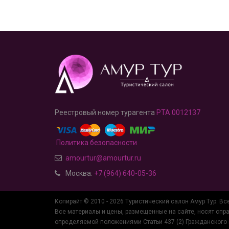
Реестровый номер турагента
РТА 0012137
Политика безопасности
amourtur@amourtur.ru
Москва:
+7 (964) 640-05-36
Копирайт
©
2010 - 2026
Туристический салон Амур Тур.
Вс
Все материалы и цены, размещенные на сайте, носят спра
определяемой положениями Статьи 437 (2) Гражданского