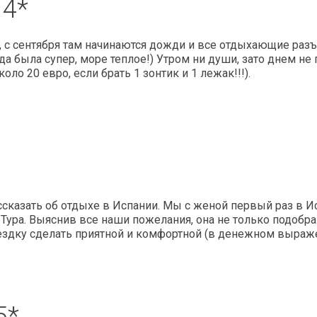
 4*
ят, с сентября там начинаются дожди и все отдыхающие ра
да была супер, море теплое!) Утром ни души, зато днем не
о 20 евро, если брать 1 зонтик и 1 лежак!!!).
ссказать об отдыхе в Испании. Мы с женой первый раз в Ис
 Тура. Выяснив все наши пожелания, она не только подоб
ездку сделать приятной и комфортной (в денежном выраже
5*